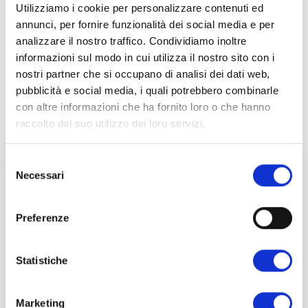
Utilizziamo i cookie per personalizzare contenuti ed
SUPERAMENTO DELL’ESAME
annunci, per fornire funzionalità dei social media e per
3 Crediti Professionali
analizzare il nostro traffico. Condividiamo inoltre
informazioni sul modo in cui utilizza il nostro sito con i
nostri partner che si occupano di analisi dei dati web,
pubblicità e social media, i quali potrebbero combinarle
con altre informazioni che ha fornito loro o che hanno
raccolto dal suo utilizzo dei loro servizi.
Con i nostri corsi,
Selezione
Necessari
del
ottieni anche
consenso
Certificazioni
Preferenze
rilasciate
Statistiche
dall’
Istituto di
Certificazione
Marketing