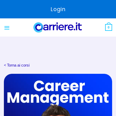
Skip
Login
to
content
0
< Torna ai corsi