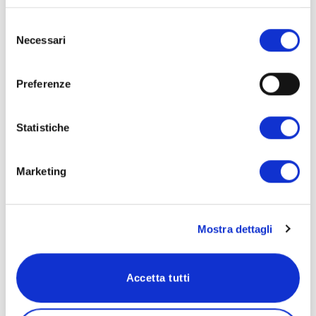
Management:
Selezione
Necessari
del
Sezioni e scrittura del profilo LinkedIn
consenso
Personal Branding e Content strategy
Preferenze
Gli strumenti di candidatura
Curriculum, Video Curriculum e Cover Letter
Statistiche
I canali di ricerca
Networking su LinkedIn
Marketing
Colloquio classico, di gruppo e video colloquio
Mostra dettagli
Inizia subito
Accetta tutti