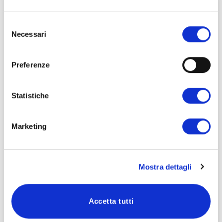
I contenuti del corso Fondamenti di
Graphic Design:
Selezione
Necessari
del
consenso
Principali basi del Graphic Design
Preferenze
Regole compositive
Teoria e psicologia del colore
Statistiche
Le diverse forme dell’immagine
L’ABC della tipografia: caratteri e font
Marketing
Il processo creativo e le sue fasi
I consigli da seguire per un design di qualità
Mostra dettagli
Inizia subito
Accetta tutti